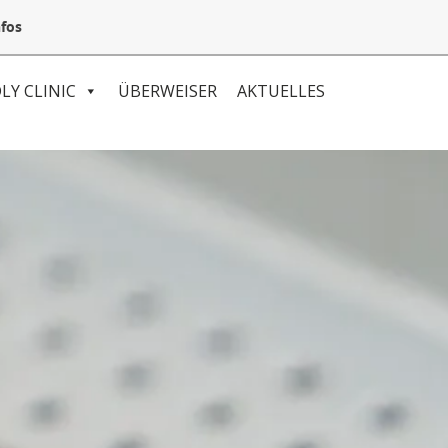
05132 94 64 240
Mail@VetSpezial.de
Anfahrt
fos
LY CLINIC
ÜBERWEISER
AKTUELLES