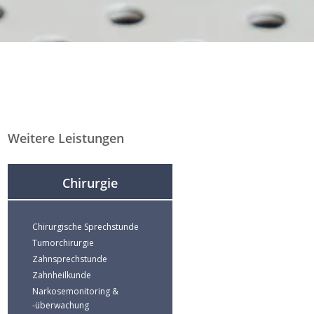
Weitere Leistungen
Chirurgie
Chirurgische Sprechstunde
Tumorchirurgie
Zahnsprechstunde
Zahnheilkunde
Narkosemonitoring &
-überwachung