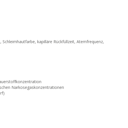
, Schleimhautfarbe, kapilläre Rückfüllzeit, Atemfrequenz,
auerstoffkonzentration
rischen Narkosegaskonzentrationen
rf)