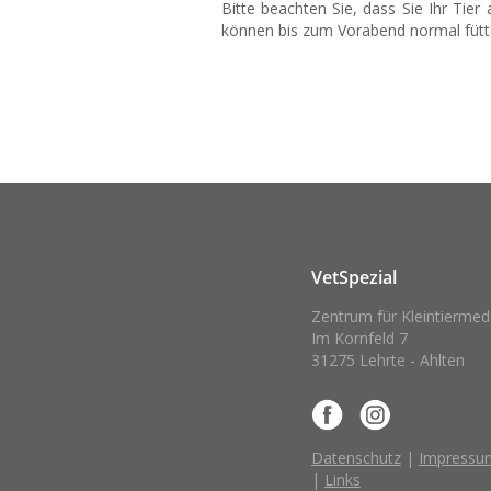
Bitte beachten Sie, dass Sie Ihr Tier
können bis zum Vorabend normal füt
VetSpezial
Zentrum für Kleintiermed
Im Kornfeld 7
31275 Lehrte - Ahlten
Datenschutz
|
Impressu
|
Links