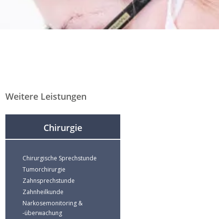
Weitere Leistungen
Chirurgie
Chirurgische Sprechstunde
Tumorchirurgie
Zahnsprechstunde
Zahnheilkunde
Narkosemonitoring &
-überwachung