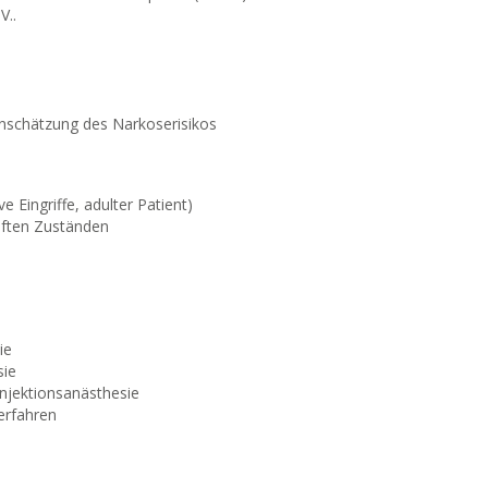
V..
inschätzung des Narkoserisikos
e Eingriffe, adulter Patient)
ften Zuständen
ie
sie
Injektionsanästhesie
erfahren