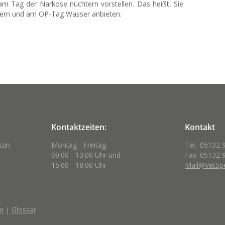
 am Tag der Narkose nüchtern vorstellen. Das heißt, Sie
tern und am OP-Tag Wasser anbieten.
Kontaktzeiten:
Kontakt
izin
Montag - Freitag:
Tel.: 05132 
09:00 - 13:00 Uhr und
Fax: 05132 
15:00 - 18:00 Uhr
Mail@VetSpe
m
|
Glossar