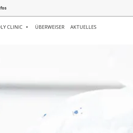
05132 94 64 240
Mail@VetSpezial.de
Anfahrt
fos
LY CLINIC
ÜBERWEISER
AKTUELLES