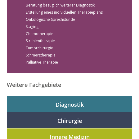
Beratung bezüglich weiterer Diagnostik
Erstellung eines individuellen Therapieplans
Onkologische Sprechstunde
Staging
Chemotherapie
Strahlentherapie
Tumorchirurgie
Schmerztherapie
Palliative Therapie
Weitere Fachgebiete
Diagnostik
Chirurgie
Digitales Röntgen
Ultraschall Herz / Abdomen
Innere Medizin
Polycystic Kidney Disease (PKD) Abklärung