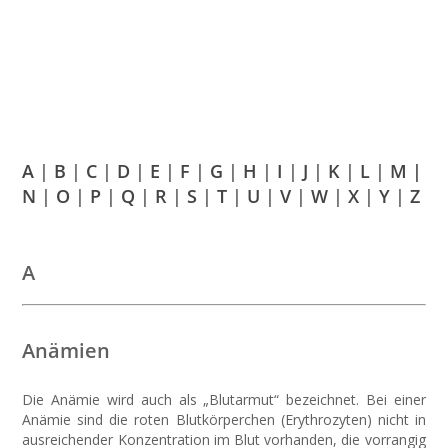
A
|
B
|
C
|
D
|
E
|
F
|
G
|
H
|
I
|
J
|
K
|
L
|
M |
N
|
O
|
P
|
Q
|
R
|
S
|
T
|
U
|
V
|
W
|
X
|
Y
|
Z
A
Anämien
Die Anämie wird auch als „Blutarmut“ bezeichnet. Bei einer
Anämie sind die roten Blutkörperchen (Erythrozyten) nicht in
ausreichender Konzentration im Blut vorhanden, die vorrangig