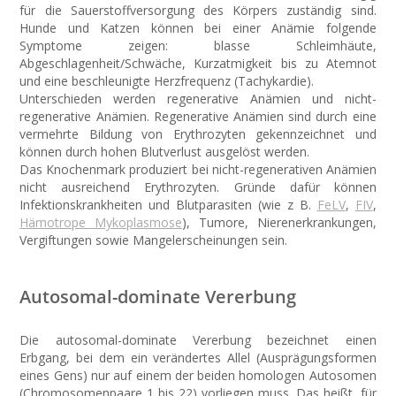
für die Sauerstoffversorgung des Körpers zuständig sind.
Hunde und Katzen können bei einer Anämie folgende
Symptome zeigen: blasse Schleimhäute,
Abgeschlagenheit/Schwäche, Kurzatmigkeit bis zu Atemnot
und eine beschleunigte Herzfrequenz (Tachykardie).
Unterschieden werden regenerative Anämien und nicht-
regenerative Anämien. Regenerative Anämien sind durch eine
vermehrte Bildung von Erythrozyten gekennzeichnet und
können durch hohen Blutverlust ausgelöst werden.
Das Knochenmark produziert bei nicht-regenerativen Anämien
nicht ausreichend Erythrozyten. Gründe dafür können
Infektionskrankheiten und Blutparasiten (wie z B.
FeLV
,
FIV
,
Hämotrope Mykoplasmose
), Tumore, Nierenerkrankungen,
Vergiftungen sowie Mangelerscheinungen sein.
Autosomal-dominate Vererbung
Die autosomal-dominate Vererbung bezeichnet einen
Erbgang, bei dem ein verändertes Allel (Ausprägungsformen
eines Gens) nur auf einem der beiden homologen Autosomen
(Chromosomenpaare 1 bis 22) vorliegen muss. Das heißt, für