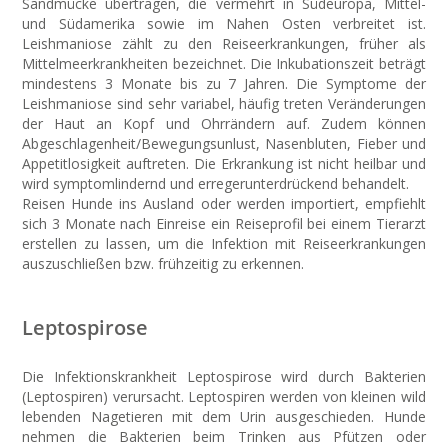
Sandmücke übertragen, die vermehrt in Südeuropa, Mittel-
und Südamerika sowie im Nahen Osten verbreitet ist.
Leishmaniose zählt zu den Reiseerkrankungen, früher als
Mittelmeerkrankheiten bezeichnet. Die Inkubationszeit beträgt
mindestens 3 Monate bis zu 7 Jahren. Die Symptome der
Leishmaniose sind sehr variabel, häufig treten Veränderungen
der Haut an Kopf und Ohrrändern auf. Zudem können
Abgeschlagenheit/Bewegungsunlust, Nasenbluten, Fieber und
Appetitlosigkeit auftreten. Die Erkrankung ist nicht heilbar und
wird symptomlindernd und erregerunterdrückend behandelt.
Reisen Hunde ins Ausland oder werden importiert, empfiehlt
sich 3 Monate nach Einreise ein Reiseprofil bei einem Tierarzt
erstellen zu lassen, um die Infektion mit Reiseerkrankungen
auszuschließen bzw. frühzeitig zu erkennen.
Leptospirose
Die Infektionskrankheit Leptospirose wird durch Bakterien
(Leptospiren) verursacht. Leptospiren werden von kleinen wild
lebenden Nagetieren mit dem Urin ausgeschieden. Hunde
nehmen die Bakterien beim Trinken aus Pfützen oder