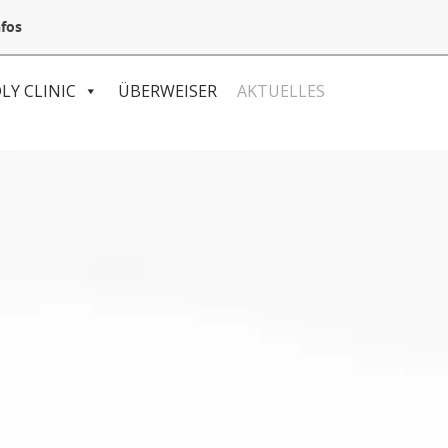
05132 94 64 240
Mail@VetSpezial.de
Anfahrt
fos
LY CLINIC
ÜBERWEISER
AKTUELLES