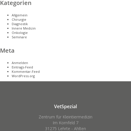
Kategorien
Allgemein
Chirurgie
Diagnostik
Innere Medizin
Onkologie
Seminare
Meta
Anmelden
Eintrags-Feed
Kommentar-Feed
WordPress.org
VetSpezial
Zentrum für Kleintiermedizin
Im Kornfeld 7
31275 Lehrte - Ahlten