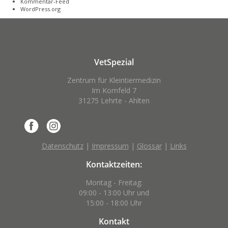
Kommentar-Feed
WordPress.org
VetSpezial
Zentrum für Kleintiermedizin
Im Kornfeld 7
31275 Lehrte - Ahlten
Datenschutz
|
Impressum
|
Glossar
|
Links
Kontaktzeiten:
Montag - Freitag:
09:00 - 13:00 Uhr und
15:00 - 18:00 Uhr
Kontakt