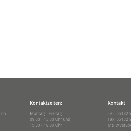
Kontaktzeiten:
Kontakt
izin
Montag - Freitag:
Tel.: 05132 
09:00 - 13:00 Uhr und
Fax: 05132 
15:00 - 18:00 Uhr
Mail@VetSpe