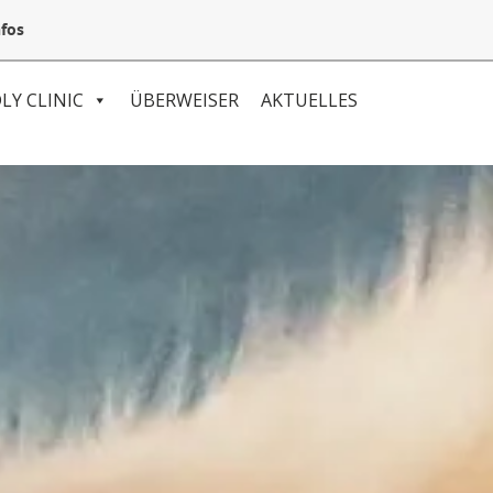
05132 94 64 240
Mail@VetSpezial.de
Anfahrt
fos
LY CLINIC
ÜBERWEISER
AKTUELLES