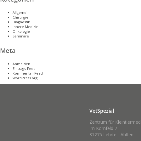
Allgemein
Chirurgie
Diagnostik
Innere Medizin
Onkologie
Seminare
Meta
Anmelden
Eintrags-Feed
Kommentar-Feed
WordPress.org
VetSpezial
Zentrum für Kleintiermed
Im Kornfeld 7
31275 Lehrte - Ahlten