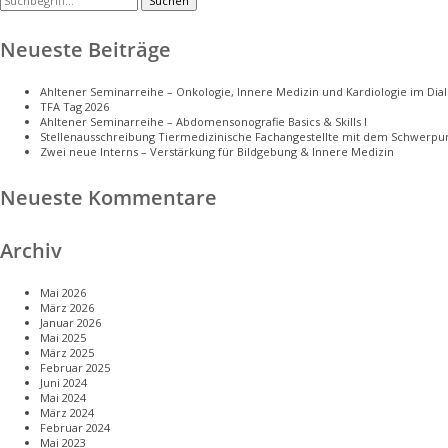
Suchen
Neueste Beiträge
Ahltener Seminarreihe – Onkologie, Innere Medizin und Kardiologie im Dialo
TFA Tag 2026
Ahltener Seminarreihe – Abdomensonografie Basics & Skills I
Stellenausschreibung Tiermedizinische Fachangestellte mit dem Schwerpun
Zwei neue Interns – Verstärkung für Bildgebung & Innere Medizin
Neueste Kommentare
Archiv
Mai 2026
März 2026
Januar 2026
Mai 2025
März 2025
Februar 2025
Juni 2024
Mai 2024
März 2024
Februar 2024
Mai 2023