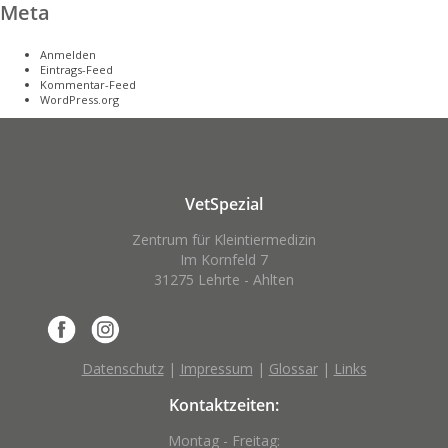
Meta
Anmelden
Eintrags-Feed
Kommentar-Feed
WordPress.org
VetSpezial
Zentrum für Kleintiermedizin
Im Kornfeld 7
31275 Lehrte - Ahlten
Datenschutz
|
Impressum
|
Glossar
|
Links
Kontaktzeiten:
Montag - Freitag: