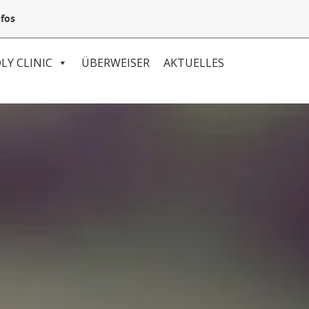
05132 94 64 240
Mail@VetSpezial.de
Anfahrt
fos
LY CLINIC
ÜBERWEISER
AKTUELLES