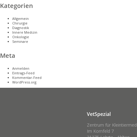
Kategorien
Allgemein
Chirurgie
Diagnostik
Innere Medizin
Onkologie
Seminare
Meta
Anmelden
Eintrags-Feed
Kommentar-Feed
WordPress.org
VetSpezial
Zentrum für Kleintiermed
Im Kornfeld 7