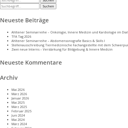
Suchen
Suchen
Neueste Beiträge
Ahltener Seminarreihe – Onkologie, Innere Medizin und Kardiologie im Dialo
TFA Tag 2026
Ahltener Seminarreihe – Abdomensonografie Basics & Skills I
Stellenausschreibung Tiermedizinische Fachangestellte mit dem Schwerpun
Zwei neue Interns – Verstärkung für Bildgebung & Innere Medizin
Neueste Kommentare
Archiv
Mai 2026
März 2026
Januar 2026
Mai 2025
März 2025
Februar 2025
Juni 2024
Mai 2024
März 2024