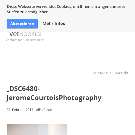
05132 94 64 240
Mail@VetSpezial.de
Anfahrt
Diese Webseite verwendet Cookies, um Ihnen ein angenehmeres
Surfen zu ermöglichen.
Mehr Infos
Akzeptieren
Zurück zur Übersicht
_DSC6480-
JeromeCourtoisPhotography
27. Februar 2017
·
elElefante