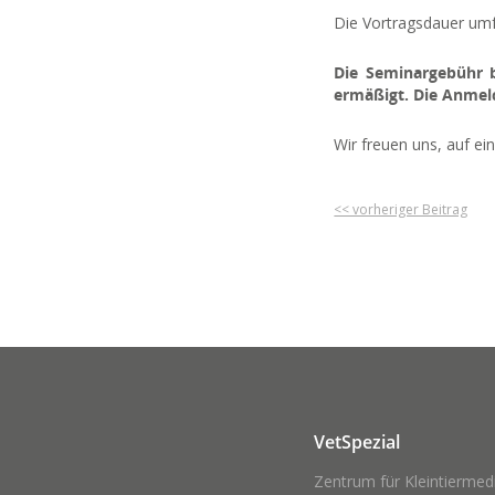
Die Vortragsdauer umf
Die Seminargebühr be
ermäßigt. Die Anmeld
Wir freuen uns, auf e
<< vorheriger Beitrag
VetSpezial
Zentrum für Kleintiermed