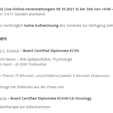
ls Live-Online-Veranstaltungam 09.10.2021 in der Zeit von 14:00 
en 3 ATF Stunden anerkannt.
ss nachträglich
keine Aufzeichnung
des Seminars zur Verfügung steh
men
g C. Schenk
– Board Certified Diplomate ECVN
 und Neues – Anti-Epilepsiefutter, Psychologie
m Hund – (K-)EIN Todesurteil
o Thema 75 Minuten, anschließend jeweils 5 Minuten Diskussion.
träge mit Einblicken aus der Praxis von
erle
– Board Certified Diplomate ECVIM-CA Oncology
ahlentherapie bei Gehirntumoren