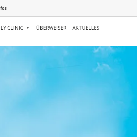
05132 94 64 240
Mail@VetSpezial.de
Anfahrt
fos
LY CLINIC
ÜBERWEISER
AKTUELLES