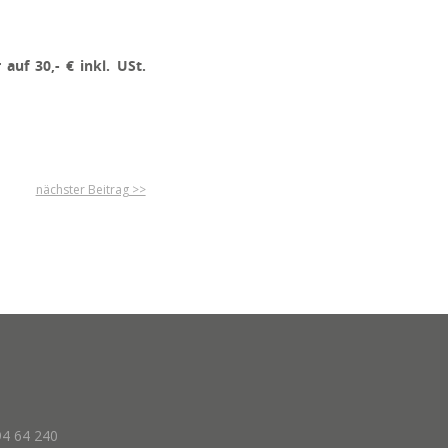
auf 30,- € inkl. USt.
nächster Beitrag >>
94 64 240