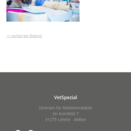
<< vorheriger Beitrag
VetSpezial
Zentrum für Kleintiermedizin
Im Kornfeld 7
31275 Lehrte - Ahlten