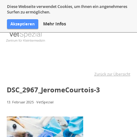
05132 94 64 240
Mail@VetSpezial.de
Anfahrt
Diese Webseite verwendet Cookies, um Ihnen ein angenehmeres
Surfen zu ermöglichen.
Mehr Infos
Akzeptieren
Zurück zur Übersicht
DSC_2967_JeromeCourtois-3
13. Februar 2025
·
VetSpezial