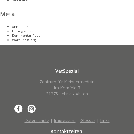
Seminare
Meta
Anmelden
Eintrags-Feed
Kommentar-Feed
WordPress.org
VetSpezial
Zentrum für Kleintiermedizin
Im Kornfeld 7
31275 Lehrte - Ahlten
Datenschutz
|
Impressum
|
Glossar
|
Links
Kontaktzeiten: