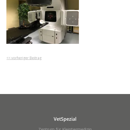
<< vorheriger Beitrag
VetSpezial
Zentrum für Kleintiermedizin