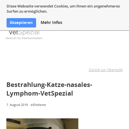
05132 94 64 240
Mail@VetSpezial.de
Anfahrt
Diese Webseite verwendet Cookies, um Ihnen ein angenehmeres
Surfen zu ermöglichen.
Mehr Infos
Akzeptieren
Zurück zur Übersicht
Bestrahlung-Katze-nasales-
Lymphom-VetSpezial
7. August 2019
·
elElefante