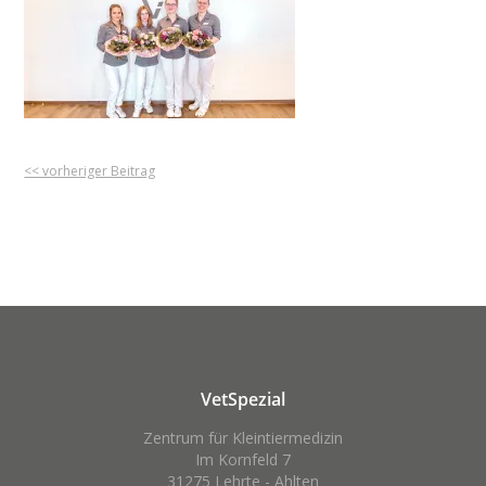
<< vorheriger Beitrag
VetSpezial
Zentrum für Kleintiermedizin
Im Kornfeld 7
31275 Lehrte - Ahlten