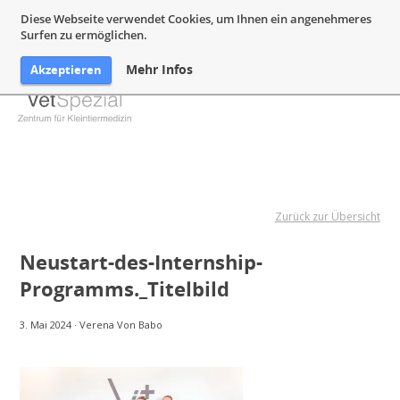
05132 94 64 240
Mail@VetSpezial.de
Anfahrt
Diese Webseite verwendet Cookies, um Ihnen ein angenehmeres
Surfen zu ermöglichen.
Mehr Infos
Akzeptieren
Zurück zur Übersicht
Neustart-des-Internship-
Programms._Titelbild
3. Mai 2024
·
Verena Von Babo