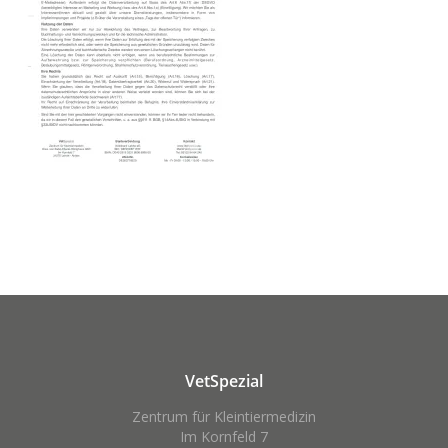
VetSpezial
Zentrum für Kleintiermedizin
Im Kornfeld 7