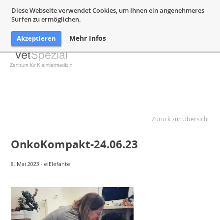
05132 94 64 240
Mail@VetSpezial.de
Anfahrt
Diese Webseite verwendet Cookies, um Ihnen ein angenehmeres
Surfen zu ermöglichen.
Mehr Infos
Akzeptieren
Zurück zur Übersicht
OnkoKompakt-24.06.23
8. Mai 2023
·
elElefante