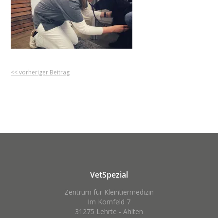
<< vorheriger Beitrag
VetSpezial
Zentrum für Kleintiermedizin
Im Kornfeld 7
31275 Lehrte - Ahlten