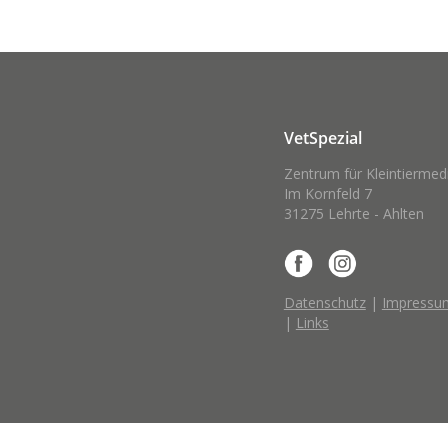
VetSpezial
Zentrum für Kleintiermed
Im Kornfeld 7
31275 Lehrte - Ahlten
Datenschutz
|
Impressu
|
Links