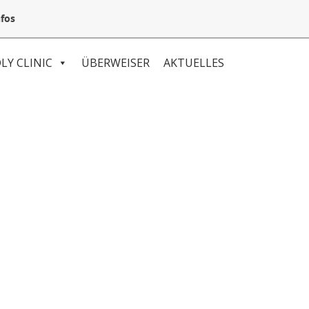
05132 94 64 240
Mail@VetSpezial.de
Anfahrt
fos
LY CLINIC
ÜBERWEISER
AKTUELLES