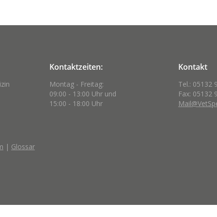
Kontaktzeiten:
Kontakt
izin
Montag - Freitag:
Tel.: 05132 
09:00 - 13:00 Uhr und
Fax: 05132 
15:00 - 18:00 Uhr
Mail@VetSpe
m
|
Glossar