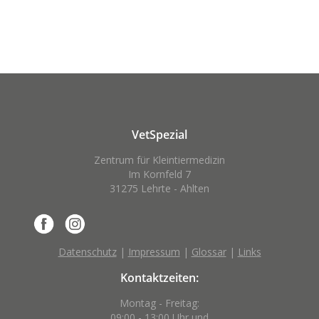
VetSpezial
Zentrum für Kleintiermedizin
Im Kornfeld 7
31275 Lehrte - Ahlten
Datenschutz
|
Impressum
|
Glossar
|
Links
Kontaktzeiten:
Montag - Freitag:
09:00 - 13:00 Uhr und