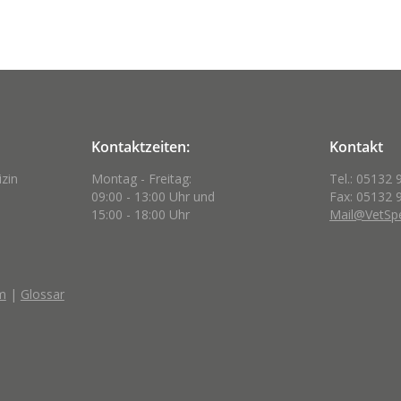
Kontaktzeiten:
Kontakt
izin
Montag - Freitag:
Tel.: 05132 
09:00 - 13:00 Uhr und
Fax: 05132 
15:00 - 18:00 Uhr
Mail@VetSpe
m
|
Glossar