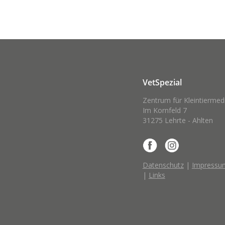
VetSpezial
Zentrum für Kleintiermed
Im Kornfeld 7
31275 Lehrte - Ahlten
Datenschutz
|
Impressu
|
Links