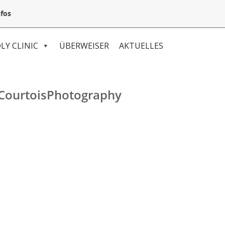
05132 94 64 240
Mail@VetSpezial.de
Anfahrt
fos
LY CLINIC
ÜBERWEISER
AKTUELLES
CourtoisPhotography