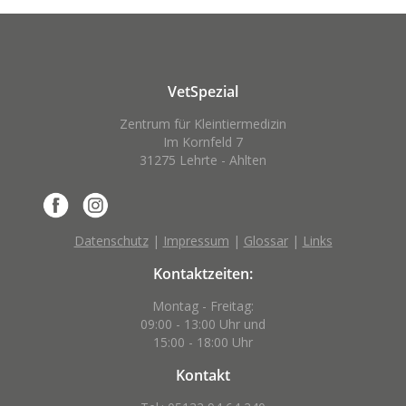
VetSpezial
Zentrum für Kleintiermedizin
Im Kornfeld 7
31275 Lehrte - Ahlten
Datenschutz
|
Impressum
|
Glossar
|
Links
Kontaktzeiten:
Montag - Freitag:
09:00 - 13:00 Uhr und
15:00 - 18:00 Uhr
Kontakt