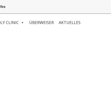
05132 94 64 240
Mail@VetSpezial.de
Anfahrt
fos
LY CLINIC
ÜBERWEISER
AKTUELLES