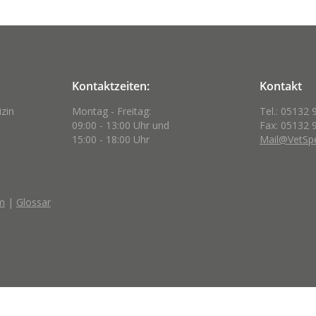
Kontaktzeiten:
Kontakt
izin
Montag - Freitag:
Tel.: 05132 
09:00 - 13:00 Uhr und
Fax: 05132 
15:00 - 18:00 Uhr
Mail@VetSpe
m
|
Glossar