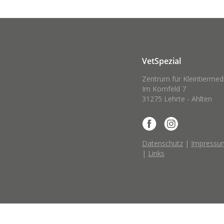
VetSpezial
Zentrum für Kleintiermed
Im Kornfeld 7
31275 Lehrte - Ahlten
Datenschutz
|
Impressu
|
Links