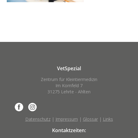
VetSpezial
Zentrum für Kleintiermedizin
Im Kornfeld 7
31275 Lehrte - Ahlten
Datenschutz
|
Impressum
|
Glossar
|
Links
Kontaktzeiten: