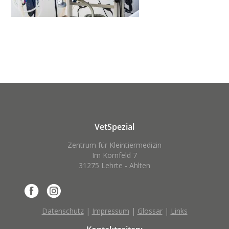
VetSpezial
Zentrum für Kleintiermedizin
Im Kornfeld 7
31275 Lehrte - Ahlten
Datenschutz
|
Impressum
|
Glossar
|
Links