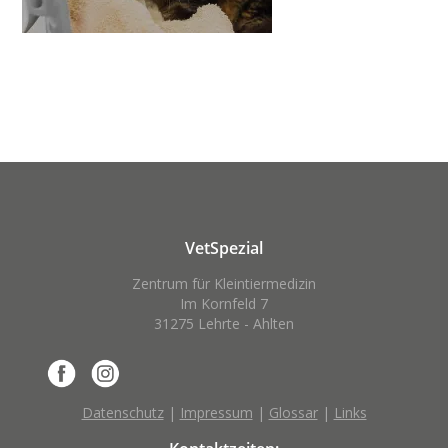
VetSpezial
Zentrum für Kleintiermedizin
Im Kornfeld 7
31275 Lehrte - Ahlten
Datenschutz
|
Impressum
|
Glossar
|
Links