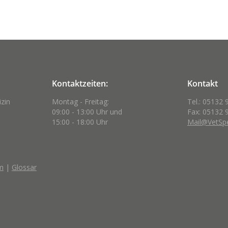
Kontaktzeiten:
Kontakt
izin
Montag - Freitag:
Tel.: 05132 
09:00 - 13:00 Uhr und
Fax: 05132 
15:00 - 18:00 Uhr
Mail@VetSpe
m
|
Glossar