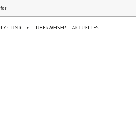
05132 94 64 240
Mail@VetSpezial.de
Anfahrt
fos
LY CLINIC
ÜBERWEISER
AKTUELLES