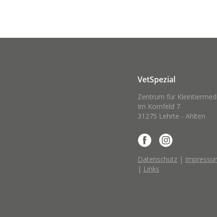
VetSpezial
Zentrum für Kleintiermed
Im Kornfeld 7
31275 Lehrte - Ahlten
Datenschutz
|
Impressu
|
Links