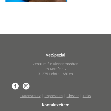
VetSpezial
Zentrum für Kleintiermedizin
Im Kornfeld 7
31275 Lehrte - Ahlten
Datenschutz
|
Impressum
|
Glossar
|
Links
Kontaktzeiten: