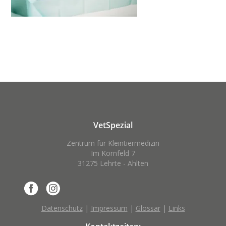
VetSpezial
Zentrum für Kleintiermedizin
Im Kornfeld 7
31275 Lehrte - Ahlten
Datenschutz
|
Impressum
|
Glossar
|
Links