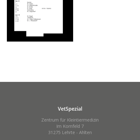
VetSpezial
Zentrum für Kleintiermedizin
Im Kornfeld 7
31275 Lehrte - Ahlten